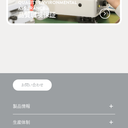
QUALITY/ENVIRONMENTAL
ASSURANCE
品質環境保証
株式会社ミクロ発條
本社
〒392-0022
長野県諏訪市高島1丁目21番16号
TEL 0266-52-3550
FAX 0266-58-2317
お問い合わせ
製品情報
生産体制